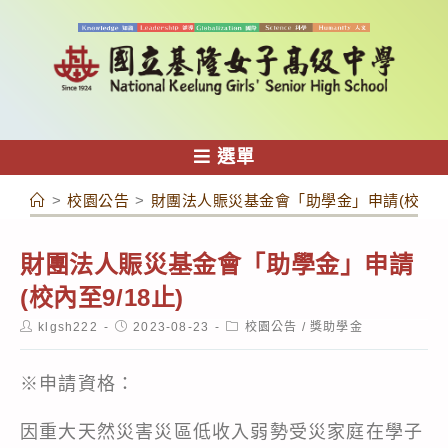
跳
轉
至
主
要
內
選單
容
>
校園公告
>
財團法人賑災基金會「助學金」申請(校內至9/
財團法人賑災基金會「助學金」申請
(校內至9/18止)
Post
Post
Post
klgsh222
2023-08-23
校園公告
/
獎助學金
author:
published:
category:
※申請資格：
因重大天然災害災區低收入弱勢受災家庭在學子