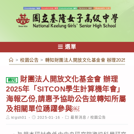
跳
轉
至
主
要
內
選單
容
>
校園公告
>
轉知財團法人開放文化基金會 辦理2025
財團法人開放文化基金會 辦理
轉知
2025年「SITCON學生計算機年會」
海報乙份,請惠予協助公告並轉知所屬
及相關單位踴躍參與￼
Post
Post
Post
klgsh01
2025-01-16
最新消息
/
校園公告
author:
published:
category: