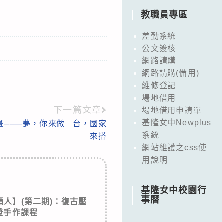
教職員專區
差勤系統
公文簽核
網路請購
網路請購(備用)
維修登記
場地借用
下一篇文章
場地借用申請單
基隆女中Newplus
畫───夢，你來做 台，國家
系統
來搭
網站維護之css使
用說明
基隆女中校園行
事曆
人】(第二期)：復古壓
燈手作課程