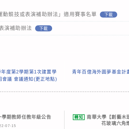
賞運動競技或表演補助辦法」適用賽事名單
下載
表演補助辦法
下載
學年度第2學期第1次建置學
青年百億海外圓夢基金計
會議 會議通知(更正地點)
第一學期教師任教年級公告
南華大學【創藝木頭
轉知
花玻璃六角
22-07-15