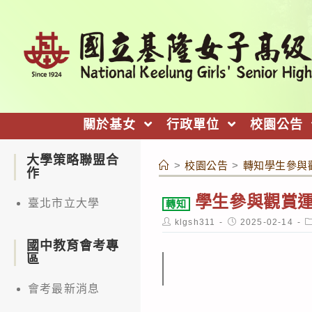
跳
轉
至
主
要
內
關於基女
行政單位
校園公告
容
大學策略聯盟合
>
校園公告
>
轉知學生參與
作
學生參與觀賞
臺北市立大學
轉知
Post
Post
P
klgsh311
2025-02-14
author:
published:
c
國中教育會考專
區
會考最新消息