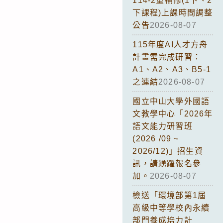
114-2重補修(1下、2
下課程)上課時間調整
公告
2026-08-07
115年度AI人才方舟
計畫需完成研習：
A1、A2、A3、B5-1
之連結
2026-08-07
國立中山大學外國語
文教學中心「2026年
語文能力研習班
(2026 /09 ~
2026/12)」招生資
訊，請踴躍報名參
加。
2026-08-07
檢送「環境部第1屆
高級中等學校內永續
部門養成培力計