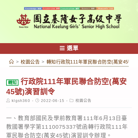
跳
轉
至
主
要
內
選單
容
>
校園公告
>
轉知行政院111年軍民聯合防空(萬安45號)
行政院111年軍民聯合防空(萬安
轉知
45號)演習訓令
Post
Post
Post
klgsh360
2022-06-15
校園公告
author:
published:
category:
一、教育部國民及學前教育署111年6月13日臺
教國署學字第1110075337號函轉行政院111年
軍民聯合防空(萬安45號)演習訓令辦理。