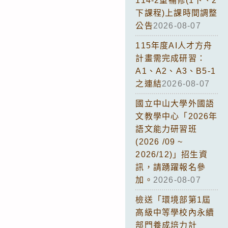
114-2重補修(1下、2
下課程)上課時間調整
公告
2026-08-07
115年度AI人才方舟
計畫需完成研習：
A1、A2、A3、B5-1
之連結
2026-08-07
國立中山大學外國語
文教學中心「2026年
語文能力研習班
(2026 /09 ~
2026/12)」招生資
訊，請踴躍報名參
加。
2026-08-07
檢送「環境部第1屆
高級中等學校內永續
部門養成培力計