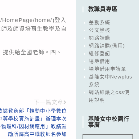
教職員專區
.tw/HomePage/home/
)登入
差勤系統
教師及師資培育生教學及自
公文簽核
網路請購
網路請購(備用)
，提供給全國老師。四、
維修登記
場地借用
場地借用申請單
基隆女中Newplus
系統
網站維護之css使
用說明
下一篇文章
依據教育部「推動中小學數位
級中等學校實施計畫」辦理本次
基隆女中校園行
事曆
-物理科/因材網應用」敬請鼓
勵所屬高中職教師名參加