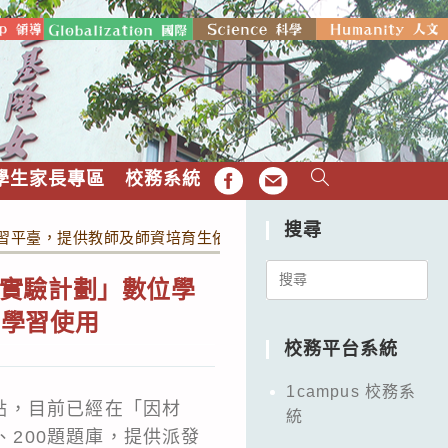
學生家長專區
校務系統
FB
EMAIL
搜尋
習平臺，提供教師及師資培育生依生命教育課綱之教學及自主學習
Search
實驗計劃」數位學
for:
主學習使用
校務平台系統
1campus 校務系
點，目前已經在「因材
統
、200題題庫，提供派發