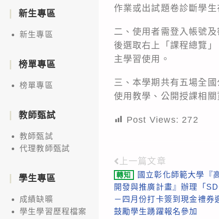
作業或出試題卷診斷學生
新生專區
二、使用者需登入帳號及
新生專區
後選取右上「課程總覽」
主學習使用。
榜單專區
三、本學期共有五場全國
榜單專區
使用教學、公開授課相關
教師甄試
Post Views:
272
教師甄試
代理教師甄試
上一篇文章
Read
國立彰化師範大學『
轉知
more
學生專區
開發與推廣計畫』辦理「SD
articles
－四月份打卡簽到現金禮券
成績缺曠
鼓勵學生踴躍報名參加
學生學習歷程檔案