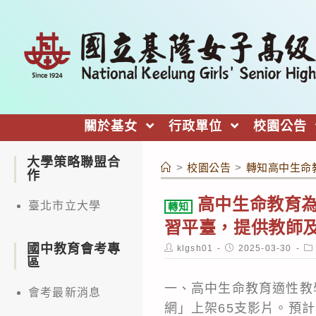
跳
轉
至
主
要
內
關於基女
行政單位
校園公告
容
大學策略聯盟合
>
校園公告
>
轉知高中生命
作
高中生命教育
臺北市立大學
轉知
習平臺，提供教師
國中教育會考專
Post
Post
Po
klgsh01
2025-03-30
author:
published:
ca
區
一、高中生命教育適性教
會考最新消息
網」上架65支影片。預計