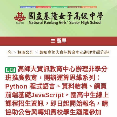
跳
轉
至
主
要
內
選單
容
>
校園公告
>
轉知高師大資訊教育中心辦理非學分班推廣教
高師大資訊教育中心辦理非學分
轉知
班推廣教育，開辦運算思維系列：
Python 程式語言、資料結構、網頁
前端基礎JavaScript，國高中生線上
課程招生資訊，即日起開始報名，請
協助公告與轉知貴校學生踴躍參加