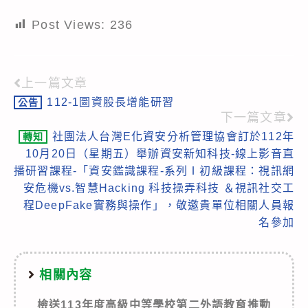
Post Views:
236
上一篇文章
Read
112-1圖資股長增能研習
公告
more
下一篇文章
articles
社團法人台灣E化資安分析管理協會訂於112年
轉知
10月20日（星期五）舉辦資安新知科技-線上影音直
播研習課程-「資安鑑識課程-系列Ⅰ初級課程：視訊網
安危機vs.智慧Hacking 科技操弄科技 ＆視訊社交工
程DeepFake實務與操作」，敬邀貴單位相關人員報
名參加
相關內容
檢送113年度高級中等學校第二外語教育推動