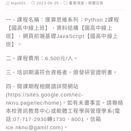
Post
Post
Post
klgsh01
2023-09-25
最新消息
/
校園公告
author:
published:
category:
一、課程名稱：運算思維系列：Python 2課程
【國高中線上班】、資料結構【國高中線上
班】、網頁前端基礎JavaScript【國高中線上
班】。
二、課程費用：6,500元/人。
三、培訓期滿符合資格者，頒發研習證明書。
四、開課期程相關請詳閱網站
(
https://sites.google.com/iec-
nknu.page/iec/home
)。如有未盡事宜，請聯絡
本校資訊教育中心或軟體工程學與管理學系(電
話:07-717-2930轉1730、8001，信箱
ice.nknu@gamil.com)。