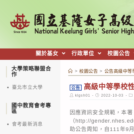
跳
轉
至
主
要
內
關於基女
行政單位
校園公告
容
大學策略聯盟合
>
校園公告
>
公告高級中等
作
高級中等學校
臺北市立大學
公告
Post
Post
Po
klgsh01
2022-10-03
author:
published:
ca
國中教育會考專
區
因應資訊安全規範，本署
（http://gender.nhe
會考最新消息
助公告周知，自111年9