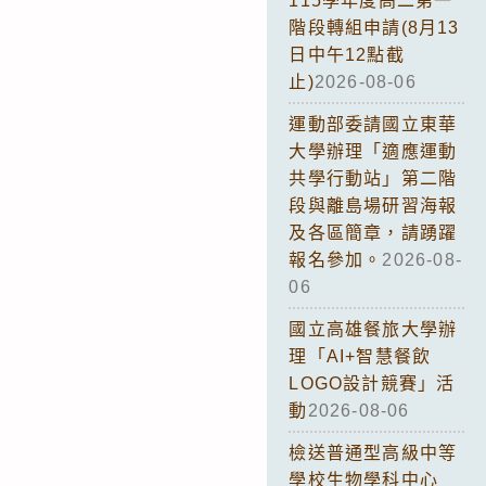
115學年度高二第一
階段轉組申請(8月13
日中午12點截
止)
2026-08-06
運動部委請國立東華
大學辦理「適應運動
共學行動站」第二階
段與離島場研習海報
及各區簡章，請踴躍
報名參加。
2026-08-
06
國立高雄餐旅大學辦
理「AI+智慧餐飲
LOGO設計競賽」活
動
2026-08-06
檢送普通型高級中等
學校生物學科中心