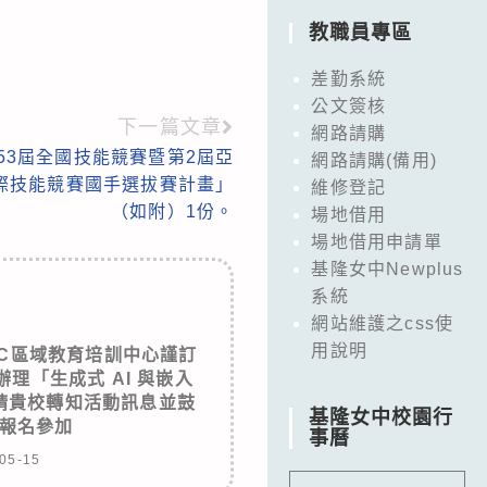
教職員專區
差勤系統
公文簽核
下一篇文章
網路請購
53屆全國技能競賽暨第2屆亞
網路請購(備用)
際技能競賽國手選拔賽計畫」
維修登記
（如附）1份。
場地借用
場地借用申請單
基隆女中Newplus
系統
網站維護之css使
用說明
RTC區域教育培訓中心謹訂
辦理「生成式 AI 與嵌入
請貴校轉知活動訊息並鼓
基隆女中校園行
報名參加
事曆
05-15