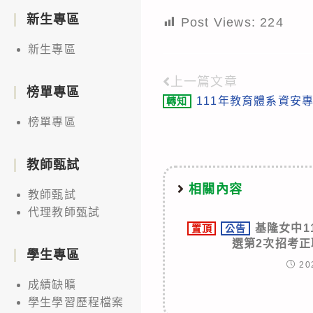
新生專區
Post Views:
224
新生專區
上一篇文章
Read
榜單專區
111年教育體系資安
轉知
more
榜單專區
articles
教師甄試
相關內容
教師甄試
代理教師甄試
基隆女中1
置頂
公告
選第2次招考
學生專區
20
成績缺曠
學生學習歷程檔案