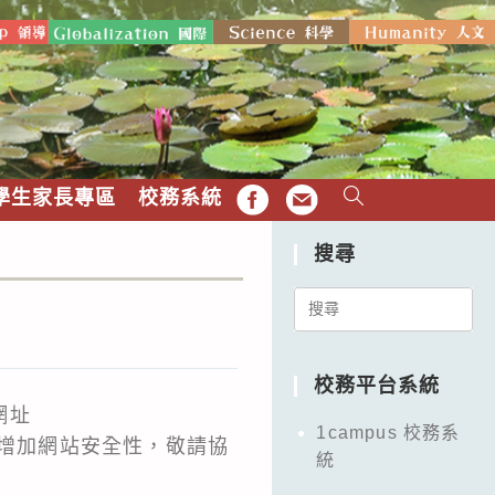
學生家長專區
校務系統
FB
EMAIL
搜尋
Search
for:
校務平台系統
網址
1campus 校務系
.tw/」，以增加網站安全性，敬請協
統