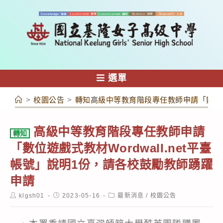
跳
轉
至
主
要
內
選單
容
>
校園公告
>
轉知高級中等教育階段專任教師申請「數位遊戲
高級中等教育階段專任教師申請
轉知
「數位遊戲式教材Wordwall.net平臺
帳號」說明1份，請各校鼓勵教師踴躍
申請
Post
Post
Post
klgsh01
2023-05-16
最新消息
/
校園公告
author:
published:
category: