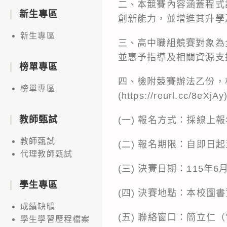
二、本競賽內容涵蓋程式
新生專區
創新能力，並增進其升學
新生專區
三、高中職組競賽對象為
並惠予指導及相關資源支
榜單專區
四、檢附競賽辦法乙份，
榜單專區
(
https://reurl.cc/8eXjAy
教師甄試
(一) 報名方式：採線上
教師甄試
(二) 報名期限：自即日起至
代理教師甄試
(三) 決賽日期：115年6
學生專區
(四) 決賽地點：本校圖
成績缺曠
(五) 聯絡窗口：簡立仁（電話
學生學習歷程檔案