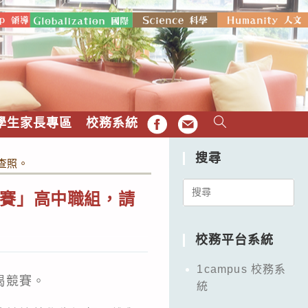
學生家長專區
校務系統
FB
EMAIL
搜尋
查照。
Search
競賽」高中職組，請
for:
校務平台系統
1campus 校務系
揭競賽。
統