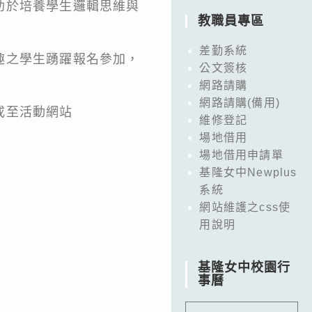
助於培養學生邏輯思維與
教職員專區
差勤系統
趣之學生踴躍報名參加，
公文簽核
網路請購
網路請購(備用)
或至活動網站
維修登記
場地借用
場地借用申請單
基隆女中Newplus
系統
網站維護之css使
用說明
基隆女中校園行
事曆
）