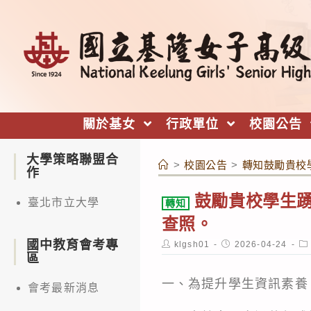
跳
轉
至
主
要
內
關於基女
行政單位
校園公告
容
大學策略聯盟合
>
校園公告
>
轉知鼓勵貴校
作
鼓勵貴校學生踴
臺北市立大學
轉知
查照。
國中教育會考專
Post
Post
Po
klgsh01
2026-04-24
author:
published:
ca
區
一、為提升學生資訊素養
會考最新消息