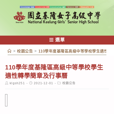
跳
轉
至
主
要
內
選單
容
>
校園公告
>
110學年度基隆區高級中等學校學生適性轉
110學年度基隆區高級中等學校學生
適性轉學簡章及行事曆
Post
Post
Post
klgsh251
2021-12-01
校園公告
author:
published:
category: