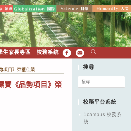
學生家長專區
校務系統
FB
EMAIL
搜尋
品勢項目》榮獲佳績
Search
標賽《品勢項目》榮
for:
校務平台系統
1campus 校務系
統