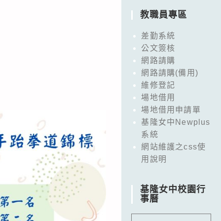
教職員專區
差勤系統
公文簽核
網路請購
網路請購(備用)
維修登記
場地借用
場地借用申請單
基隆女中Newplus
系統
網站維護之css使
用說明
基隆女中校園行
事曆