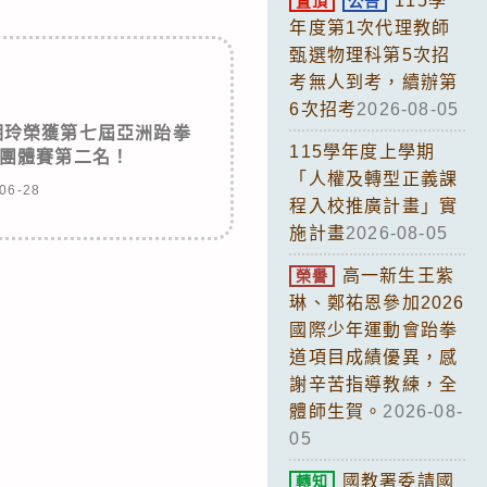
115學
置頂
公告
年度第1次代理教師
甄選物理科第5次招
考無人到考，續辦第
6次招考
2026-08-05
湘玲榮獲第七屆亞洲跆拳
115學年度上學期
團體賽第二名！
「人權及轉型正義課
06-28
程入校推廣計畫」實
施計畫
2026-08-05
高一新生王紫
榮譽
琳、鄭祐恩參加2026
國際少年運動會跆拳
道項目成績優異，感
謝辛苦指導教練，全
體師生賀。
2026-08-
05
國教署委請國
轉知