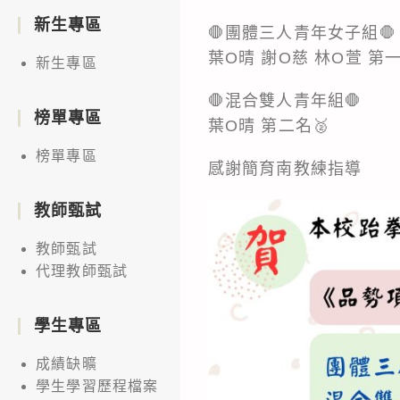
新生專區
🛑團體三人青年女子組🛑
葉O晴 謝O慈 林O萱 第一
新生專區
🛑混合雙人青年組🛑
榜單專區
葉O晴 第二名🥈
榜單專區
感謝簡育南教練指導
教師甄試
教師甄試
代理教師甄試
學生專區
成績缺曠
學生學習歷程檔案