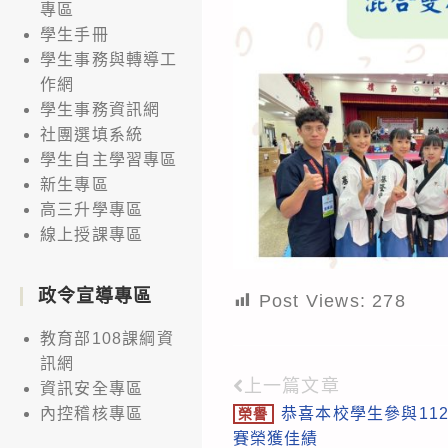
專區
學生手冊
學生事務與轉導工
作網
學生事務資訊網
社團選填系統
學生自主學習專區
新生專區
高三升學專區
線上授課專區
政令宣導專區
Post Views:
278
教育部108課綱資
訊網
上一篇文章
Read
資訊安全專區
恭喜本校學生參與11
內控稽核專區
榮譽
more
賽榮獲佳績