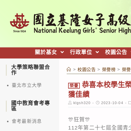
跳
轉
至
主
要
內
關於基女
行政單位
校園公告
容
大學策略聯盟合
>
校園公告
>
榮譽榜
>
榮譽
作
恭喜本校學生榮
臺北市立大學
榮譽
獲佳績
國中教育會考專
Post
Post
P
klgsh320
2023-10-04
author:
published:
c
區
🎊狂賀🎊
會考最新消息
112年第二十七屆全國