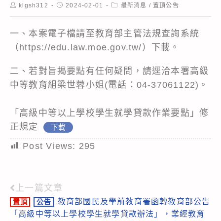
Post
Post
Post
klgsh312
2024-02-01
最新消息
/
置頂公告
author:
published:
category:
一、本案電子檔請至教育部主管法規查詢系統
（https://edu.law.moe.gov.tw/）下載。
二、若對旨揭要點有任何疑問，請逕洽本署高級
中等教育組梁世蓉小姐(電話：04-37061122)。
「高級中等以上學校學生就學貸款作業要點」修
正規定
下載
Post Views:
295
上一篇文章
Read
教育部國民及學前教育署函轉教育部公告
置頂
公告
more
「高級中等以上學校學生就學貸款辦法」，業經教育