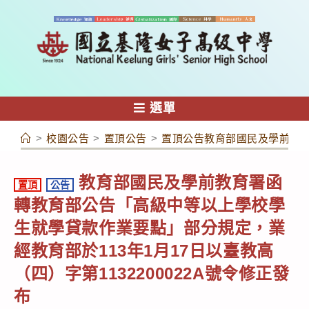
跳
轉
至
主
要
內
選單
容
>
校園公告
>
置頂公告
>
置頂公告教育部國民及學前教育署
教育部國民及學前教育署函
置頂
公告
轉教育部公告「高級中等以上學校學
生就學貸款作業要點」部分規定，業
經教育部於113年1月17日以臺教高
（四）字第1132200022A號令修正發
布