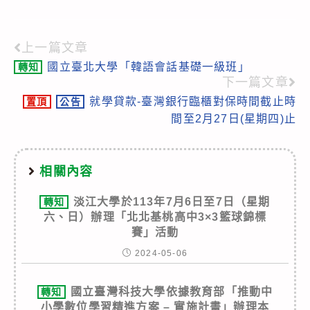
上一篇文章
Read
國立臺北大學「韓語會話基礎一級班」
轉知
more
下一篇文章
articles
就學貸款-臺灣銀行臨櫃對保時間截止時
置頂
公告
間至2月27日(星期四)止
相關內容
淡江大學於113年7月6日至7日（星期
轉知
六、日）辦理「北北基桃高中3×3籃球錦標
賽」活動
2024-05-06
國立臺灣科技大學依據教育部「推動中
轉知
小學數位學習精進方案 – 實施計畫」辦理本