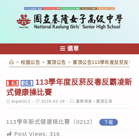
跳
轉
至
主
要
內
選單
容
>
校園公告
>
置頂公告
>
置頂公告113學年度反菸反毒
113學年度反菸反毒反霸凌新
置頂
公告
式健康操比賽
Post
Post
Post
klgsh312
2025-02-19
最新消息
/
置頂公告
author:
published:
category:
113學年新式健康操比賽（0212）
下載
Post Views:
316