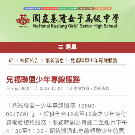
跳
轉
至
主
要
內
選單
容
>
校園公告
>
最新消息
>
兒福聯盟少年專線服務
兒福聯盟少年專線服務
Post
Post
Post
klgsh600
2023-11-06
家庭教育
/
最新消息
author:
published:
category:
「兒福聯盟－少年專線服務（0800-
001769）」，提供全台12歲至18歲之少年免付
費電話諮詢服務，服務時間為每週二至週六下午
4：30至7：30。期待透過此專線傾聽少年的需