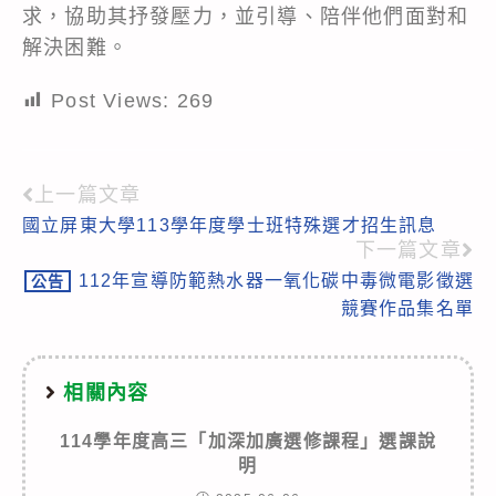
求，協助其抒發壓力，並引導、陪伴他們面對和
解決困難。
Post Views:
269
上一篇文章
Read
國立屏東大學113學年度學士班特殊選才招生訊息
more
下一篇文章
articles
112年宣導防範熱水器一氧化碳中毒微電影徵選
公告
競賽作品集名單
相關內容
114學年度高三「加深加廣選修課程」選課說
明