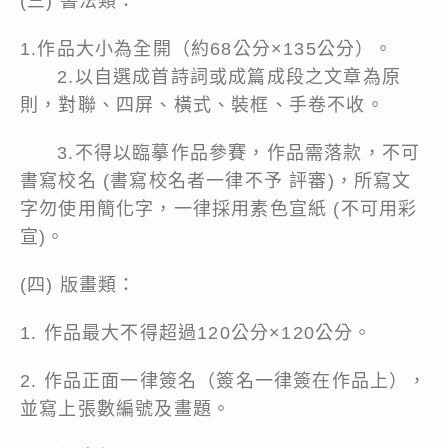
(三) 書法類：
1.作品大小為全開（約68公分×135公分）。
2.以自選成首詩詞或成篇成段之文章為原
則，對聯、四屏、橫式、裝框、手卷不收。
3.不得以臨摹作品參賽，作品需落款，不可
書寫校名 (書寫校名者一律不予 評審)，所寫文
字勿使用簡化字，一律採用素色宣紙 (不可用彩
宣)。
(四) 版畫類：
1. 作品最大不得超過120公分×120公分。
2. 作品正面一律簽名（簽名一律簽在作品上），
並寫上張數編號及畫題。