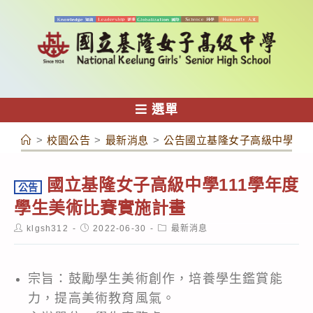
跳
轉
至
主
要
內
選單
容
>
校園公告
>
最新消息
>
公告國立基隆女子高級中學11
國立基隆女子高級中學111學年度
公告
學生美術比賽實施計畫
Post
Post
Post
klgsh312
2022-06-30
最新消息
author:
published:
category:
宗旨：鼓勵學生美術創作，培養學生鑑賞能
力，提高美術教育風氣。