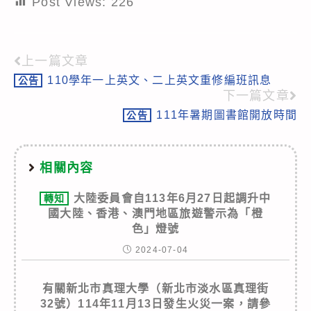
Post Views:
226
上一篇文章
Read
110學年一上英文、二上英文重修編班訊息
公告
more
下一篇文章
articles
111年暑期圖書館開放時間
公告
相關內容
大陸委員會自113年6月27日起調升中
轉知
國大陸、香港、澳門地區旅遊警示為「橙
色」燈號
2024-07-04
有關新北市真理大學（新北市淡水區真理街
32號）114年11月13日發生火災一案，請參