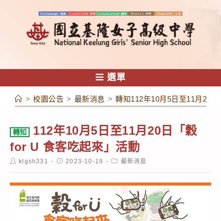
跳
轉
至
主
要
內
選單
容
>
校園公告
>
最新消息
>
轉知112年10月5日至11月20日
112年10月5日至11月20日「穀
轉知
for U 食客吃起來」活動
Post
Post
Post
klgsh331
2023-10-19
最新消息
author:
published:
category: