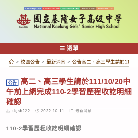
跳
轉
至
主
要
內
選單
容
>
校園公告
>
最新消息
>
公告高二、高三學生請於111/1
高二、高三學生請於111/10/20中
公告
午前上網完成110-2學習歷程收訖明細
確認
Post
Post
Post
klgsh222
2022-10-11
最新消息
author:
published:
category:
110-2
學習歷程收訖明細確認