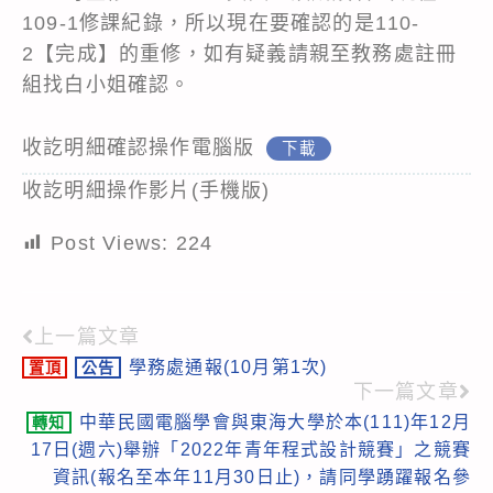
109-1修課紀錄，所以現在要確認的是110-
2【完成】的重修，如有疑義請親至教務處註冊
組找白小姐確認。
收訖明細確認操作電腦版
下載
收訖明細操作影片(手機版)
Post Views:
224
上一篇文章
Read
學務處通報(10月第1次)
置頂
公告
more
下一篇文章
articles
中華民國電腦學會與東海大學於本(111)年12月
轉知
17日(週六)舉辦「2022年青年程式設計競賽」之競賽
資訊(報名至本年11月30日止)，請同學踴躍報名參