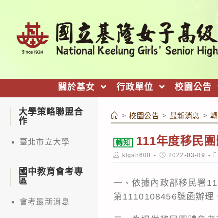
跳
轉
至
主
要
內
關於基女
行政單位
校園公告
容
大學策略聯盟合
>
校園公告
>
最新消息
>
轉
作
111年度移民
臺北市立大學
轉知
Post
Post
P
klgsh600
2022-03-09
author:
published:
c
國中教育會考專
區
一、依據內政部移民署111
第1110108456號函辦理
會考最新消息