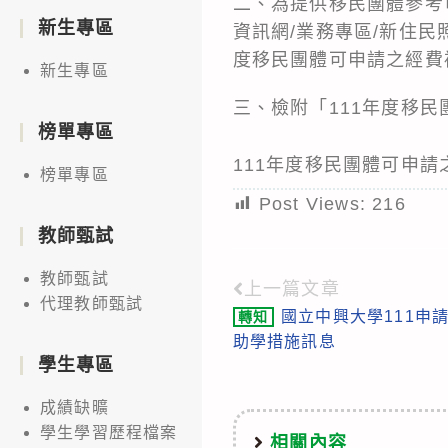
二、為提供移民團體參考
新生專區
資訊網/業務專區/新住民
度移民團體可申請之經費
新生專區
三、檢附「111年度移
榜單專區
111年度移民團體可申
榜單專區
Post Views:
216
教師甄試
教師甄試
上一篇文章
Read
代理教師甄試
國立中興大學111申
轉知
more
助學措施訊息
articles
學生專區
成績缺曠
學生學習歷程檔案
相關內容