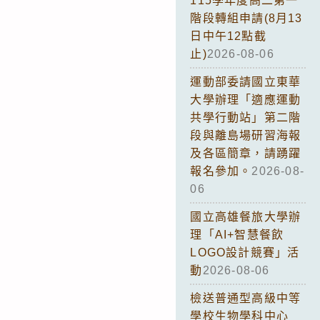
115學年度高二第一
階段轉組申請(8月13
日中午12點截
止)
2026-08-06
運動部委請國立東華
大學辦理「適應運動
共學行動站」第二階
段與離島場研習海報
及各區簡章，請踴躍
報名參加。
2026-08-
06
國立高雄餐旅大學辦
理「AI+智慧餐飲
LOGO設計競賽」活
動
2026-08-06
檢送普通型高級中等
學校生物學科中心