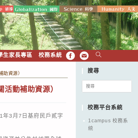
學生家長專區
校務系統
FB
EMAIL
搜尋
補助資源）
Search
關活動補助資源）
for:
校務平台系統
11年3月7日基府民戶貳字
1campus 校務系
統