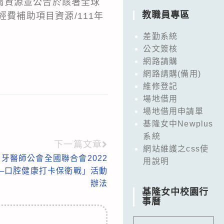
揭資源並公告於該署全球
教職員專區
費補助項目資源/111年
差勤系統
公文簽核
網路請購
網路請購(備用)
維修登記
場地借用
場地借用申請單
基隆女中Newplus
系統
下一篇文章
網站維護之css使
牙醫師公會全國聯合會2022
用說明
─口腔健康打卡保衛戰」活動
辦法
基隆女中校園行
事曆