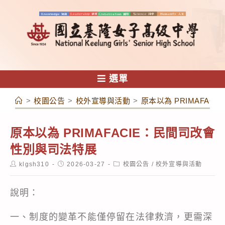
跳
轉
至
主
要
內
選單
容
>
校園公告
>
校外宣導與活動
>
原本以為 PRIMAFA
原本以為 PRIMAFACIE：民間司改會
性別與司法特展
Post
Post
Post
klgsh310
2026-03-27
校園公告
/
校外宣導與活動
author:
published:
category:
說明：
一、制度的變革不能僅停留在法律救濟，更需深