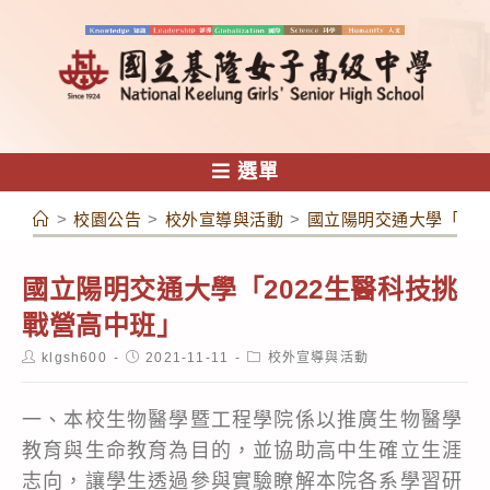
跳
轉
至
主
要
內
選單
容
>
校園公告
>
校外宣導與活動
>
國立陽明交通大學「20
國立陽明交通大學「2022生醫科技挑
戰營高中班」
Post
Post
Post
klgsh600
2021-11-11
校外宣導與活動
author:
published:
category:
一、本校生物醫學暨工程學院係以推廣生物醫學
教育與生命教育為目的，並協助高中生確立生涯
志向，讓學生透過參與實驗瞭解本院各系學習研