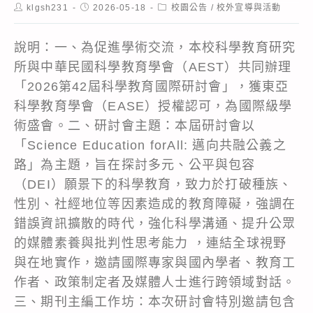
Post
Post
Post
klgsh231
2026-05-18
校園公告
/
校外宣導與活動
author:
published:
category:
說明：一、為促進學術交流，本校科學教育研究
所與中華民國科學教育學會（AEST）共同辦理
「2026第42屆科學教育國際研討會」，獲東亞
科學教育學會（EASE）授權認可，為國際級學
術盛會。二、研討會主題：本屆研討會以
「Science Education forAll: 邁向共融公義之
路」為主題，旨在探討多元、公平與包容
（DEI）願景下的科學教育，致力於打破種族、
性別、社經地位等因素造成的教育障礙，強調在
錯誤資訊擴散的時代，強化科學溝通、提升公眾
的媒體素養與批判性思考能力 ，連結全球視野
與在地實作，邀請國際專家與國內學者、教育工
作者、政策制定者及媒體人士進行跨領域對話。
三、期刊主編工作坊：本次研討會特別邀請包含