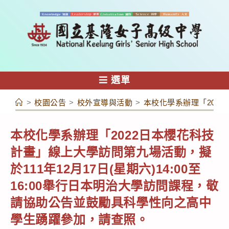
跳
轉
至
主
要
內
選單
容
>
校園公告
>
校外宣導與活動
>
本校化學系辦理「2022
本校化學系辦理「2022日本櫻花科技
計畫」線上大學訪問第九場活動，擬
於111年12月17日(星期六)14:00至
16:00舉行日本明治大學訪問課程，敬
請協助公告並鼓勵具科學性向之高中
學生踴躍參加，請查照。