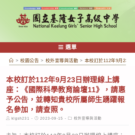
跳
轉
至
主
要
內
選單
容
>
校園公告
>
校外宣導與活動
>
本校訂於112年9月2
本校訂於112年9月23日辦理線上講
座：《國際科學教育論壇11》，請惠
予公告，並轉知貴校所屬師生踴躍報
名參加，請查照。
Post
Post
Post
klgsh231
2023-09-15
校外宣導與活動
author:
published:
category: