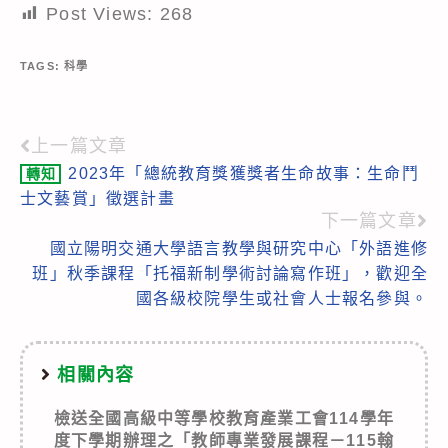
Post Views:
268
TAGS:
科學
上一篇文章
Read
2023年「總統教育獎獲獎者生命故事：生命鬥
轉知
more
士文藝賞」徵選計畫
articles
下一篇文章
國立陽明交通大學語言教學與研究中心「外語進修
班」秋季課程「托福新制學術討論寫作班」，歡迎全
國各級校院學生或社會人士報名參與。
相關內容
檢送全國高級中等學校教育產業工會114學年
度下學期辦理之「教師專業發展課程－115翰