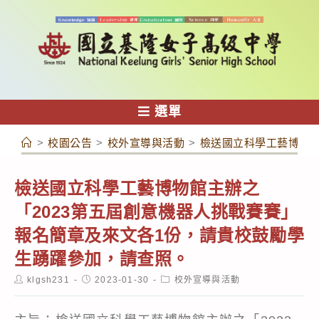
跳
轉
至
主
要
內
選單
容
>
校園公告
>
校外宣導與活動
>
檢送國立科學工藝博物館
檢送國立科學工藝博物館主辦之
「2023第五屆創意機器人挑戰賽賽」
報名簡章及來文各1份，請貴校鼓勵學
生踴躍參加，請查照。
Post
Post
Post
klgsh231
2023-01-30
校外宣導與活動
author:
published:
category: