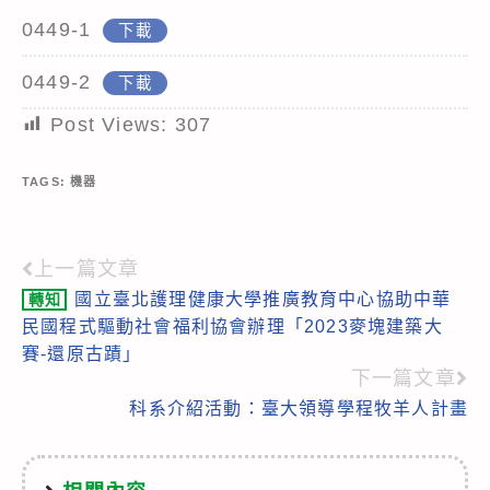
0449-1
下載
0449-2
下載
Post Views:
307
TAGS:
機器
上一篇文章
Read
國立臺北護理健康大學推廣教育中心協助中華
轉知
more
民國程式驅動社會福利協會辦理「2023麥塊建築大
articles
賽-還原古蹟」
下一篇文章
科系介紹活動：臺大領導學程牧羊人計畫