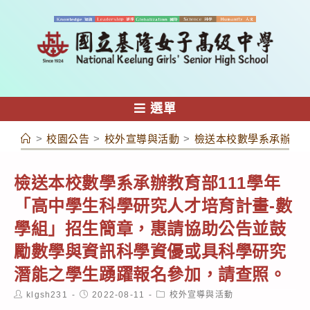
跳
轉
至
主
要
內
選單
容
>
校園公告
>
校外宣導與活動
>
檢送本校數學系承辦教育
檢送本校數學系承辦教育部111學年
「高中學生科學研究人才培育計畫-數
學組」招生簡章，惠請協助公告並鼓
勵數學與資訊科學資優或具科學研究
潛能之學生踴躍報名參加，請查照。
Post
Post
Post
klgsh231
2022-08-11
校外宣導與活動
author:
published:
category: