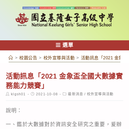
跳
轉
至
主
要
內
選單
容
>
校園公告
>
校外宣導與活動
>
活動訊息「2021 金象
活動訊息「2021 金象盃全國大數據實
務能力競賽」
Post
Post
Post
klgsh01
2021-10-08
最新消息
/
校外宣導與活動
author:
published:
category:
說明：
一、鑑於大數據對於資訊安全研究之重要，爰辦