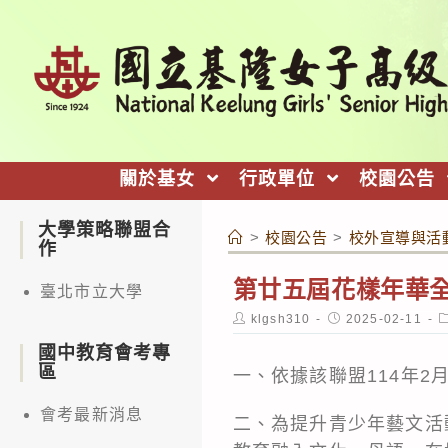
跳
轉
至
主
要
內
關於基女
行政單位
校園公告
容
大學策略聯盟合
>
校園公告
>
校外宣導與活
作
第廿五屆花樣年華
臺北市立大學
Post
Post
P
klgsh310
2025-02-11
author:
published:
c
國中教育會考專
區
一、依據該聯盟114年2月
會考最新消息
二、為提升青少年藝文活