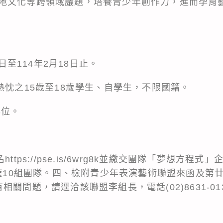
地文化等跨領域議題，培養青少年創作力，進而孕育
1日至114年2月18日止。
熱忱之15歲至18歲學生、自學生，不限國籍。
3位。
名
https://pse.is/6wrg8k
並繳交團隊「夢想方程式」企
入選10組團隊。四、檢附青少年表演藝術聯盟來函及第
關問題，請逕洽該聯盟李組長，電話(02)8631-01