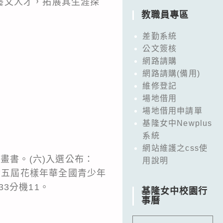
藝文人才，拓展其生涯探
教職員專區
差勤系統
公文簽核
網路請購
網路請購(備用)
維修登記
場地借用
場地借用申請單
基隆女中Newplus
系統
網站維護之css使
畫書。(六)入選公布：
用說明
廿五屆花樣年華全國青少年
33分機11。
基隆女中校園行
事曆