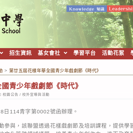
招生資訊
基女會社
學習平台
活動花絮
動
>
第廿五屆花樣年華全國青少年戲劇節《時代》
全國青少年戲劇節《時代》
ost
校園公告
/
校外宣導與活動
ategory:
8日114青字第0002號函辦理。
動參與，該聯盟透過花樣戲劇節及培訓課程，提供學