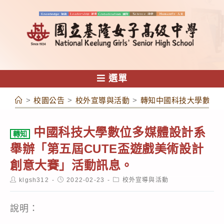
跳
轉
至
主
要
內
選單
容
>
校園公告
>
校外宣導與活動
>
轉知中國科技大學數位多
中國科技大學數位多媒體設計系
轉知
舉辦「第五屆CUTE盃遊戲美術設計
創意大賽」活動訊息。
Post
Post
Post
klgsh312
2022-02-23
校外宣導與活動
author:
published:
category:
說明：