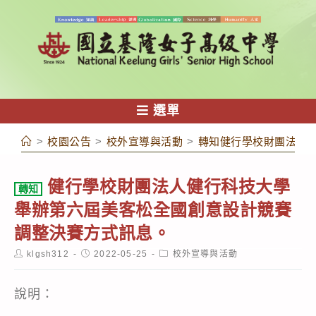
跳
轉
至
主
要
內
選單
容
>
校園公告
>
校外宣導與活動
>
轉知健行學校財團法人
健行學校財團法人健行科技大學
轉知
舉辦第六屆美客松全國創意設計競賽
調整決賽方式訊息。
Post
Post
Post
klgsh312
2022-05-25
校外宣導與活動
author:
published:
category:
說明：