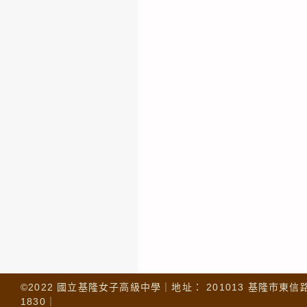
©2022 國立基隆女子高級中學｜地址： 201013 基隆市東信路 32
1830｜