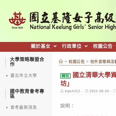
跳
轉
至
主
要
內
關於基女
行政單位
校園公告
容
大學策略聯盟合
>
校園公告
>
校外宣導與活
作
國立清華大學資
臺北市立大學
轉知
坊」
國中教育會考專
Post
Post
P
klgsh312
2022-08-30
author:
published:
c
區
說明：
會考最新消息