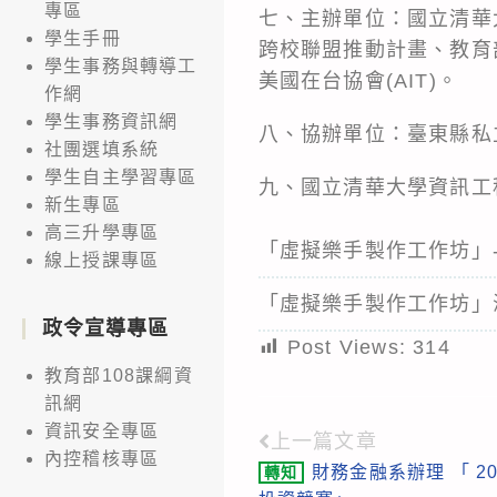
專區
七、主辦單位：國立清華
學生手冊
跨校聯盟推動計畫、教育部
學生事務與轉導工
美國在台協會(AIT)。
作網
學生事務資訊網
八、協辦單位：臺東縣私
社團選填系統
學生自主學習專區
九、國立清華大學資訊工程學系
新生專區
高三升學專區
「虛擬樂手製作工作坊」
線上授課專區
「虛擬樂手製作工作坊」
政令宣導專區
Post Views:
314
教育部108課綱資
訊網
資訊安全專區
上一篇文章
Read
內控稽核專區
財務金融系辦理 「 2
轉知
more