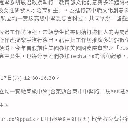
程學系胡敏君教授執行「教育部文化創意與多媒體跨
域及女性研發人才培育計畫」，為進行高中職文化創意
臺東縣私立均一實驗高級中學及忘言科技，共同舉辦「虛
透過工作坊課程，帶領學生從零開始打造個人的專屬虛
操作虛擬樂手進行演出，藉由此工作坊推廣多媒體數
。今年暑假前往美國參加美國國務院舉辦之「2022科技女
中女生，也將分享她們參加TechGirls的活動經驗
(六) 12:30-16:30。
均一實驗高級中學(台東縣台東市中興路二段366巷3
生。
reurl.cc/9ppa1x，即日起至9月9日(五)止(全程免