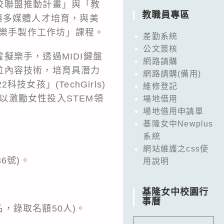
校聯盟推動計畫」與「教
教職員專區
與多媒體人才培育，與美
擬樂手製作工作坊」課程。
差勤系統
公文簽核
擬樂手，透過MIDI鍵盤
網路請購
位內容技術，培育具潛力
網路請購(備用)
孩」(TechGirls)
維修登記
，以激勵女性投入STEM領
場地借用
場地借用申請單
基隆女中Newplus
系統
網站維護之css使
6號)。
用說明
基隆女中校園行
事曆
費報名，錄取名額50人)。