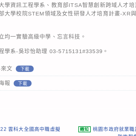
大學資訊工程學系、教育部ITSA智慧創新跨域人才培
大學校院STEM領域及女性研發人才培育計畫-XR與
立均一實驗高級中學、忘言科技。
-吳珍怡助理 03-5715131#33539。
-來文
下載
海報
下載
022 雲科大全國高中職虛擬
桃園市政府就業職
轉知