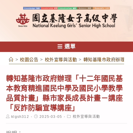
跳
轉
至
主
要
內
選單
容
>
校園公告
>
校外宣導與活動
>
轉知基隆市政府辦理「
轉知基隆市政府辦理「十二年國民基
本教育精進國民中學及國民小學教學
品質計畫」縣市家長成長計畫－講座
「反詐防騙宣導講座」
Post
Post
Post
klgsh312
2025-03-05
校外宣導與活動
author:
published:
category: