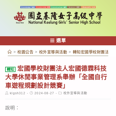
跳
轉
至
主
要
內
選單
容
>
校園公告
>
校外宣導與活動
>
轉知宏國學校財團法人
宏國學校財團法人宏國德霖科技
轉知
大學休閒事業管理系舉辦「全國自行
車遊程規劃設計競賽」
Post
Post
Post
klgsh312
2024-08-27
校外宣導與活動
author:
published:
category:
說明：