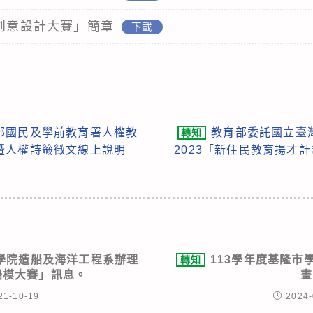
活創意設計大賽」簡章
下載
部國民及學前教育署人權教
教育部委託國立臺
轉知
暨人權詩籤徵文線上說明
2023「新住民教育揚才
學院造船及海洋工程系辦理
113學年度基隆市
轉知
生船模大賽」訊息。
畫
21-10-19
2024-