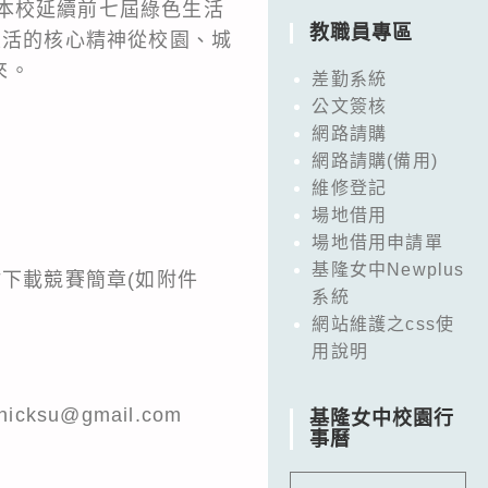
」，本校延續前七屆綠色生活
教職員專區
生活的核心精神從校園、城
來。
差勤系統
公文簽核
網路請購
網路請購(備用)
維修登記
場地借用
場地借用申請單
基隆女中Newplus
站下載競賽簡章(如附件
系統
網站維護之css使
用說明
su@gmail.com
基隆女中校園行
事曆