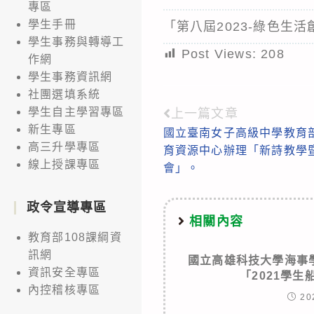
專區
學生手冊
「第八屆2023-綠色生
學生事務與轉導工
Post Views:
208
作網
學生事務資訊網
社團選填系統
學生自主學習專區
上一篇文章
Read
新生專區
國立臺南女子高級中學教育
more
高三升學專區
育資源中心辦理「新詩教學
articles
線上授課專區
會」。
政令宣導專區
相關內容
教育部108課綱資
訊網
國立高雄科技大學海事
資訊安全專區
「2021學
內控稽核專區
20