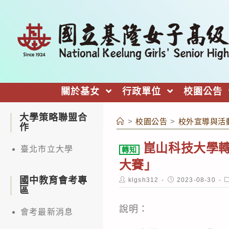
跳
轉
至
主
要
內
關於基女
行政單位
校園公告
容
大學策略聯盟合
>
校園公告
>
校外宣導與活
作
崑山科技大學轉知
臺北市立大學
轉知
大賽」
國中教育會考專
Post
Post
P
klgsh312
2023-08-30
author:
published:
c
區
說明：
會考最新消息