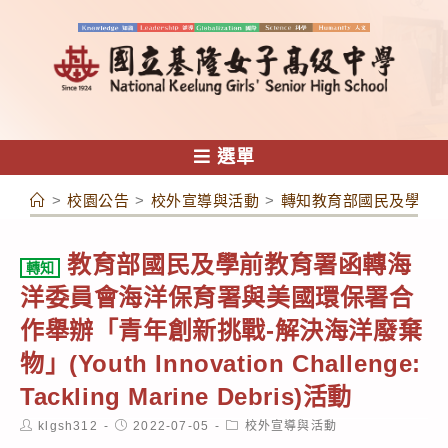
跳
轉
至
主
要
內
選單
容
>
校園公告
>
校外宣導與活動
>
轉知教育部國民及學前教育署函
教育部國民及學前教育署函轉海
轉知
洋委員會海洋保育署與美國環保署合
作舉辦「青年創新挑戰-解決海洋廢棄
物」(Youth Innovation Challenge:
Tackling Marine Debris)活動
Post
Post
Post
klgsh312
2022-07-05
校外宣導與活動
author:
published:
category: