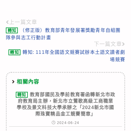
上一篇文章
Read
（修正版）教育部青年發展署獎勵青年自組團
轉知
more
隊參與志工行動計畫
articles
下一篇文章
轉知: 111年全國語文競賽試辦本土語文讀者劇
轉知
場競賽
相關內容
教育部國民及學前教育署函轉新北市政
轉知
府教育局主辦，新北市立鶯歌高級工商職業
學校及景文科技大學承辦之「2024新北市國
際珠寶精品金工競賽簡章」
2024-06-24