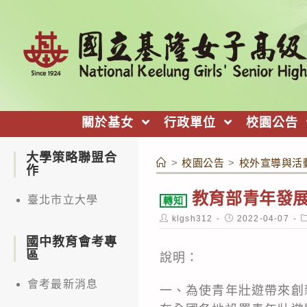
跳
轉
至
主
要
內
關於基女
行政單位
校園公告
容
大學策略聯盟合
>
校園公告
>
校外宣導與活
作
教育部青年發展
臺北市立大學
轉知
Post
Post
P
klgsh312
2022-04-07
author:
published:
c
國中教育會考專
區
說明：
會考最新消息
一、為使青年壯遊帶來創