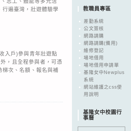
村、志工、體能等多元活
教職員專區
、行遍臺灣，壯遊體驗學
差勤系統
公文簽核
網路請購
網路請購(備用)
維修登記
低收入戶)參與青年壯遊點
場地借用
以外，且全程參與者，可憑
場地借用申請單
動梯次、名額、報名與補
基隆女中Newplus
系統
網站維護之css使
用說明
基隆女中校園行
事曆