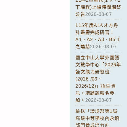
114-2重補修(1下、2
下課程)上課時間調整
公告
2026-08-07
115年度AI人才方舟
計畫需完成研習：
A1、A2、A3、B5-1
之連結
2026-08-07
國立中山大學外國語
文教學中心「2026年
語文能力研習班
(2026 /09 ~
2026/12)」招生資
訊，請踴躍報名參
加。
2026-08-07
檢送「環境部第1屆
高級中等學校內永續
部門養成培力計