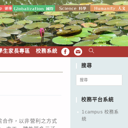
學生家長專區
校務系統
FB
EMAIL
搜尋
Search
for:
校務平台系統
1campus 校務系
統
院合作，以非營利之方式