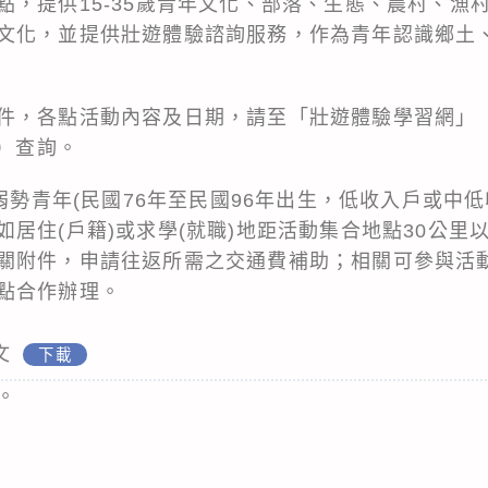
點，提供15-35歲青年文化、部落、生態、農村、漁
文化，並提供壯遊體驗諮詢服務，作為青年認識鄉土
件，各點活動內容及日期，請至「壯遊體驗學習網」
.tw）查詢。
濟弱勢青年(民國76年至民國96年出生，低收入戶或中
居住(戶籍)或求學(就職)地距活動集合地點30公里
關附件，申請往返所需之交通費補助；相關可參與活
點合作辦理。
文
下載
。