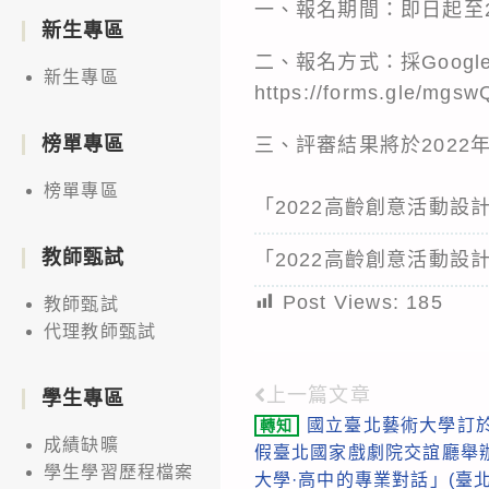
一、報名期間：即日起至2
新生專區
二、報名方式：採Goog
新生專區
https://forms.gle/mg
榜單專區
三、評審結果將於2022年11月
榜單專區
「2022高齡創意活動設
教師甄試
「2022高齡創意活動設
Post Views:
185
教師甄試
代理教師甄試
上一篇文章
Read
學生專區
國立臺北藝術大學訂於1
轉知
more
成績缺曠
假臺北國家戲劇院交誼廳舉
articles
學生學習歷程檔案
大學·高中的專業對話」(臺