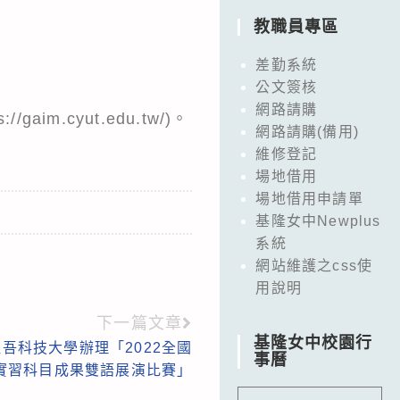
教職員專區
差勤系統
公文簽核
網路請購
m.cyut.edu.tw/)。
網路請購(備用)
維修登記
場地借用
場地借用申請單
基隆女中Newplus
系統
網站維護之css使
用說明
下一篇文章
基隆女中校園行
吾科技大學辦理「2022全國
事曆
實習科目成果雙語展演比賽」