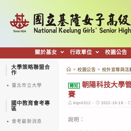
跳
轉
至
主
要
內
關於基女
行政單位
校園公告
容
大學策略聯盟合
>
校園公告
>
校外宣導與活
作
朝陽科技大學管
臺北市立大學
轉知
賽
國中教育會考專
Post
Post
P
klgsh312
2022-10-18
author:
published:
c
區
說明：
會考最新消息