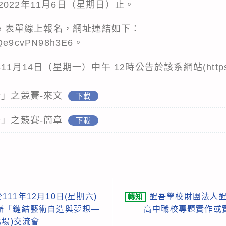
022年11月6日（星期日）止。
le 表單線上報名，網址連結如下：
swQe9cvPN98h3E6。
14日（星期一）中午 12時公告於該系網站(https://gai
計」之競賽-來文
下載
計」之競賽-簡章
下載
11年12月10日(星期六)
醒吾學校財團法人醒
轉知
辦「鏈結藝術自造與夢想—
高中職校專題實作或
北場)交流會