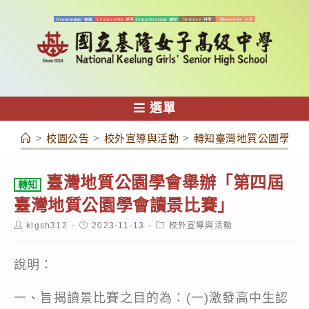
跳
轉
至
主
要
內
選單
容
>
校園公告
>
校外宣導與活動
>
轉知臺灣地質公園學會
臺灣地質公園學會舉辦「第四屆
轉知
臺灣地質公園學會讀景比賽」
Post
Post
Post
klgsh312
2023-11-13
校外宣導與活動
author:
published:
category:
說明：
一、旨揭讀景比賽之目的為：(一)激發高中生認