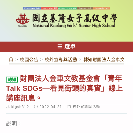
跳
轉
至
主
要
內
選單
容
>
校園公告
>
校外宣導與活動
>
轉知財團法人金車文教基金
財團法人金車文教基金會「青年
轉知
Talk SDGs—看見街頭的真實」線上
講座訊息。
Post
Post
Post
klgsh312
2022-04-21
校外宣導與活動
author:
published:
category:
說明：