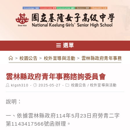
跳
轉
至
主
要
內
選單
容
>
校園公告
>
校外宣導與活動
>
雲林縣政府青年事務諮
雲林縣政府青年事務諮詢委員會
Post
Post
Post
klgsh310
2025-05-27
校園公告
/
校外宣導與活動
author:
published:
category:
說明：
一、依據雲林縣政府114年5月23日府勞青二字
第1143417566號函辦理。