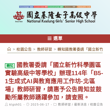
跳
轉
至
主
要
內
選單
容
>
校園公告
>
教師研習
>
轉知國教署委請「國立新竹科學
國教署委請「國立新竹科學園區
轉知
實驗高級中等學校」辦理114年「B5-
1生成式AI與教育應用工作坊-北區
場」教師研習，請惠予公告周知並鼓
勵所屬教師踴躍參加，請查照。
Post
Post
Post
klgsh01
2025-06-17
教師研習
/
最新消息
/
校園公告
author:
published:
category: