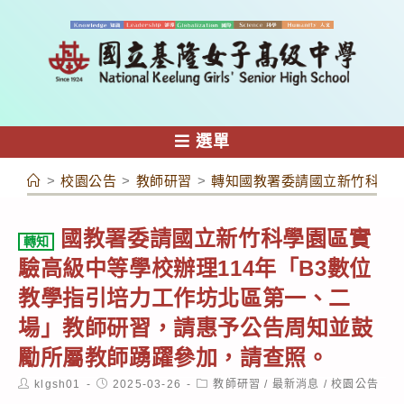
跳
轉
至
主
要
內
選單
容
>
校園公告
>
教師研習
>
轉知國教署委請國立新竹科學園
國教署委請國立新竹科學園區實
轉知
驗高級中等學校辦理114年「B3數位
教學指引培力工作坊北區第一、二
場」教師研習，請惠予公告周知並鼓
勵所屬教師踴躍參加，請查照。
Post
Post
Post
klgsh01
2025-03-26
教師研習
/
最新消息
/
校園公告
author:
published:
category: