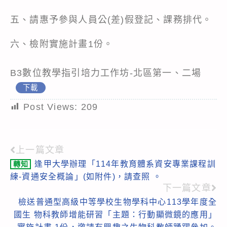
五、請惠予參與人員公(差)假登記、課務排代。
六、檢附實施計畫1份。
B3數位教學指引培力工作坊-北區第一、二場
下載
Post Views:
209
上一篇文章
Read
逢甲大學辦理「114年教育體系資安專業課程訓
轉知
more
練-資通安全概論」(如附件)，請查照 。
articles
下一篇文章
檢送普通型高級中等學校生物學科中心113學年度全
國生 物科教師增能研習「主題：行動顯微鏡的應用」