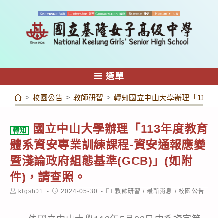
跳
轉
至
主
要
內
選單
容
>
校園公告
>
教師研習
>
轉知國立中山大學辦理「113年
國立中山大學辦理「113年度教育
轉知
體系資安專業訓練課程-資安通報應變
暨淺論政府組態基準(GCB)」(如附
件)，請查照。
Post
Post
Post
klgsh01
2024-05-30
教師研習
/
最新消息
/
校園公告
author:
published:
category: