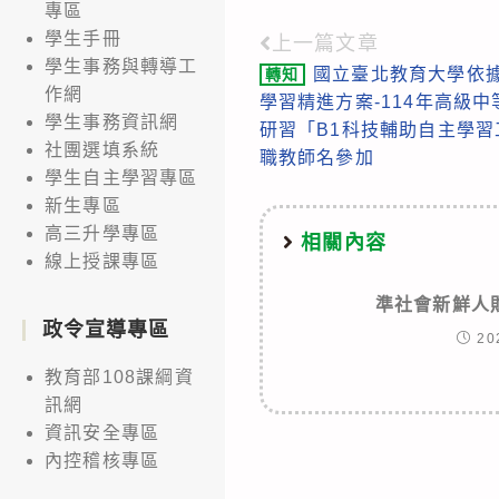
專區
學生手冊
上一篇文章
Read
學生事務與轉導工
國立臺北教育大學依
轉知
more
作網
學習精進方案-114年高級
articles
學生事務資訊網
研習「B1科技輔助自主學
社團選填系統
職教師名參加
學生自主學習專區
新生專區
高三升學專區
相關內容
線上授課專區
準社會新鮮人
政令宣導專區
20
教育部108課綱資
訊網
資訊安全專區
內控稽核專區