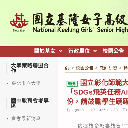
跳
轉
至
主
要
內
關於基女
行政單位
校園公告
容
大學策略聯盟合
>
校園公告
>
教師研習
>
轉
作
國立彰化師範
臺北市立大學
轉知
「SDGs飛英任務
份，請鼓勵學生踴
國中教育會考專
區
Post
Post
Po
klgsh01
2025-03-30
author:
published:
ca
會考最新消息
一、依據教育部臺教資(三)