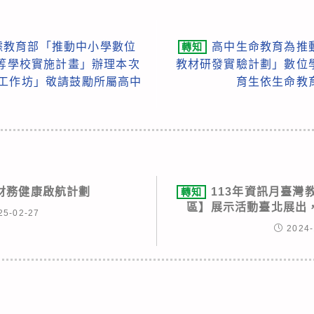
據教育部「推動中小學數位
高中生命教育為推
轉知
中等學校實施計畫」辦理本次
教材研發實驗計劃」數位
習工作坊」敬請鼓勵所屬高中
育生依生命教
財務健康啟航計劃
113年資訊月臺灣
轉知
區】展示活動臺北展出
25-02-27
2024-