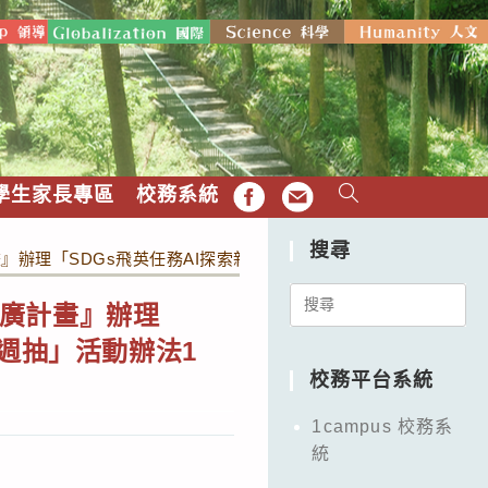
學生家長專區
校務系統
FB
EMAIL
搜尋
』辦理「SDGs飛英任務AI探索新紀元－四月份打卡簽到現金禮
Search
廣計畫』辦理
for:
週抽」活動辦法1
校務平台系統
1campus 校務系
統