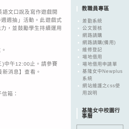
教職員專區
英語文口說及寫作遊戲開
券週週抽」活動。此遊戲式
差勤系統
能力，並鼓勵學生持續運用
公文簽核
網路請購
網路請購(備用)
生。
維修登記
場地借用
三)中午12:00止。請參賽
場地借用申請單
基隆女中Newplus
最新消息】查看。
系統
網站維護之css使
用說明
子信箱：
基隆女中校園行
事曆