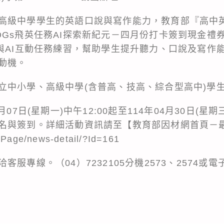
高級中學學生的英語口說與寫作能力，教育部『高中
DGs飛英任務AI探索新紀元－四月份打卡簽到現金禮
片與AI互動任務練習，幫助學生提升聽力、口說及寫作
動機。
立中小學、高級中學(含普高、技高、綜合型高中)學
07日(星期一)中午12:00起至114年04月30日(星期
名與簽到。詳細活動資訊請至【教育部因材網首頁－
ePage/news-detail/?Id=161
服專線。（04）7232105分機2573、2574或電
。