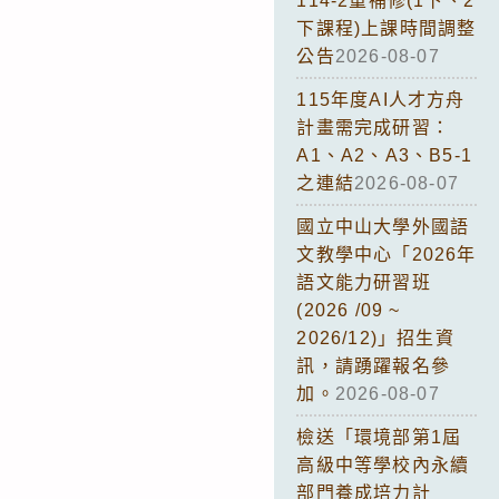
114-2重補修(1下、2
下課程)上課時間調整
公告
2026-08-07
115年度AI人才方舟
計畫需完成研習：
A1、A2、A3、B5-1
之連結
2026-08-07
國立中山大學外國語
文教學中心「2026年
語文能力研習班
(2026 /09 ~
2026/12)」招生資
訊，請踴躍報名參
加。
2026-08-07
檢送「環境部第1屆
高級中等學校內永續
部門養成培力計