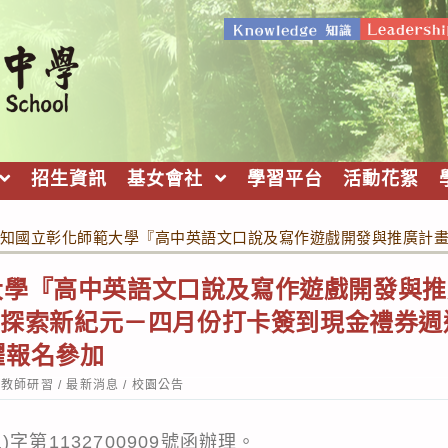
招生資訊
基女會社
學習平台
活動花絮
知國立彰化師範大學『高中英語文口說及寫作遊戲開發與推廣計畫
大學『高中英語文口說及寫作遊戲開發與推
AI探索新紀元－四月份打卡簽到現金禮券週
躍報名參加
st
教師研習
/
最新消息
/
校園公告
tegory:
字第1132700909號函辦理。