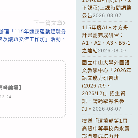
114-2重補修(1下、2
下課程)上課時間調整
公告
2026-08-07
下一篇文章
115年度AI人才方舟
辦理「115年適應運動經驗分
計畫需完成研習：
享及議題交流工作坊」活動。
A1、A2、A3、B5-1
之連結
2026-08-07
國立中山大學外國語
文教學中心「2026年
語文能力研習班
(2026 /09 ~
高峰論壇】
2026/12)」招生資
12-24
訊，請踴躍報名參
加。
2026-08-07
檢送「環境部第1屆
高級中等學校內永續
部門養成培力計