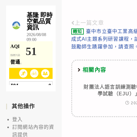
上一篇文章
Read
臺中市立臺中工業高級
轉知
more
成式AI主題系列研習課程，
articles
鼓勵師生踴躍參加，請查照
相關內容
財團法人語言訓練測驗
學試驗（EJU
20
其他操作
登入
訂閱網站內容的資
訊提供