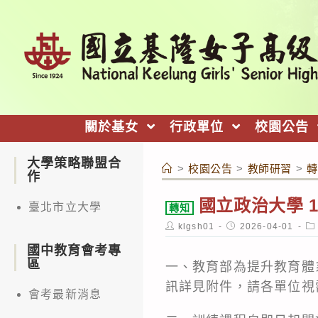
跳
轉
至
主
要
內
關於基女
行政單位
校園公告
容
大學策略聯盟合
>
校園公告
>
教師研習
>
轉
作
國立政治大學 
臺北市立大學
轉知
Post
Post
Po
klgsh01
2026-04-01
author:
published:
ca
國中教育會考專
區
一、教育部為提升教育體
訊詳見附件，請各單位視
會考最新消息