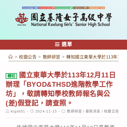
跳
轉
至
主
要
內
選單
容
>
校園公告
>
教師研習
>
轉知國立東華大學於113年12
國立東華大學於113年12月11日
轉知
辦理「BYOD&THSD進階教學工作
坊」，敬請轉知學校教師報名與公
(差)假登記，請查照。
Post
Post
Post
klgsh01
2024-11-15
教師研習
/
最新消息
/
校園公告
author:
published:
category: