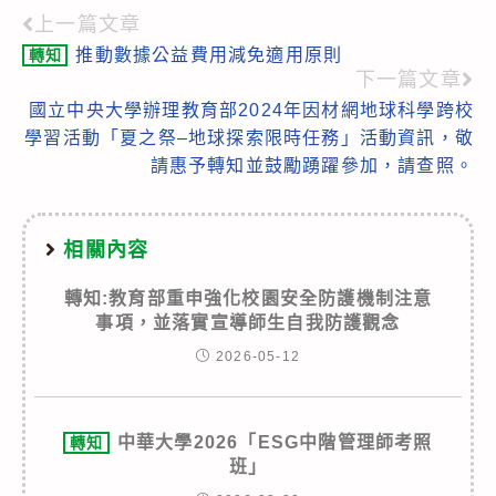
上一篇文章
Read
推動數據公益費用減免適用原則
轉知
more
下一篇文章
articles
國立中央大學辦理教育部2024年因材網地球科學跨校
學習活動「夏之祭–地球探索限時任務」活動資訊，敬
請惠予轉知並鼓勵踴躍參加，請查照。
相關內容
轉知:教育部重申強化校園安全防護機制注意
事項，並落實宣導師生自我防護觀念
2026-05-12
中華大學2026「ESG中階管理師考照
轉知
班」