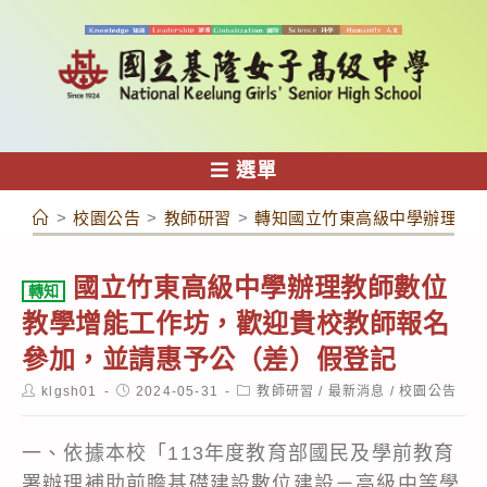
跳
轉
至
主
要
內
選單
容
>
校園公告
>
教師研習
>
轉知國立竹東高級中學辦理教
國立竹東高級中學辦理教師數位
轉知
教學增能工作坊，歡迎貴校教師報名
參加，並請惠予公（差）假登記
Post
Post
Post
klgsh01
2024-05-31
教師研習
/
最新消息
/
校園公告
author:
published:
category:
一、依據本校「113年度教育部國民及學前教育
署辦理補助前瞻基礎建設數位建設－高級中等學