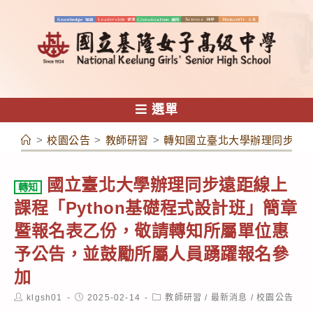
跳
轉
至
主
要
內
選單
容
>
校園公告
>
教師研習
>
轉知國立臺北大學辦理同步遠距
國立臺北大學辦理同步遠距線上
轉知
課程「Python基礎程式設計班」簡章
暨報名表乙份，敬請轉知所屬單位惠
予公告，並鼓勵所屬人員踴躍報名參
加
Post
Post
Post
klgsh01
2025-02-14
教師研習
/
最新消息
/
校園公告
author:
published:
category: