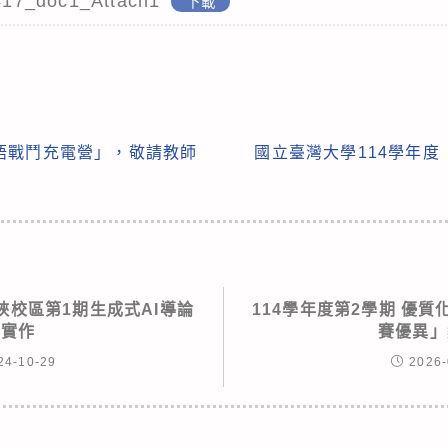
17_doc1_Attach1
下載
語戰鬥充電營」，敬請教師
國立臺灣大學114學年
峽校區第1期生成式AI導論
114學年度第2學期 優
與實作
賽優異」
24-10-29
2026-