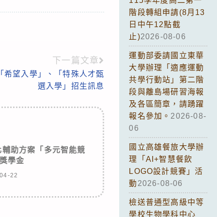
115學年度高二第一
階段轉組申請(8月13
日中午12點截
止)
2026-08-06
運動部委請國立東華
下一篇文章
大學辦理「適應運動
度「希望入學」、「特殊人才甄
共學行動站」第二階
選入學」招生訊息
段與離島場研習海報
及各區簡章，請踴躍
報名參加。
2026-08-
06
國立高雄餐旅大學辦
質化輔助方案「多元智能競
理「AI+智慧餐飲
獎學金
LOGO設計競賽」活
04-22
動
2026-08-06
檢送普通型高級中等
學校生物學科中心