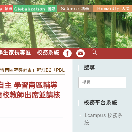
學生家長專區
校務系統
FB
EMAIL
搜尋
習南區輔導計畫」辦理B2「PBL教學應用工作坊」簡章 (如附件)
Search
自主 學習南區輔導
for:
邀貴校教師出席並請核
校務平台系統
1campus 校務系
統