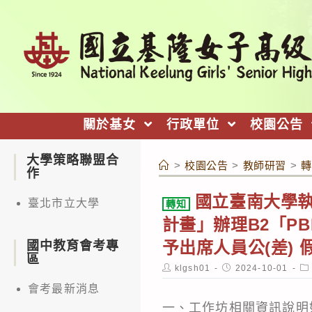
跳
轉
至
主
要
內
關於基女
行政單位
校園公告
容
大學策略聯盟合
>
校園公告
>
教師研習
>
轉
作
國立臺南大學執
臺北市立大學
轉知
計畫」辦理B2「P
予出席人員公(差) 
國中教育會考專
區
Post
Post
Po
klgsh01
2024-10-01
author:
published:
ca
會考最新消息
一、工作坊相關資訊說明