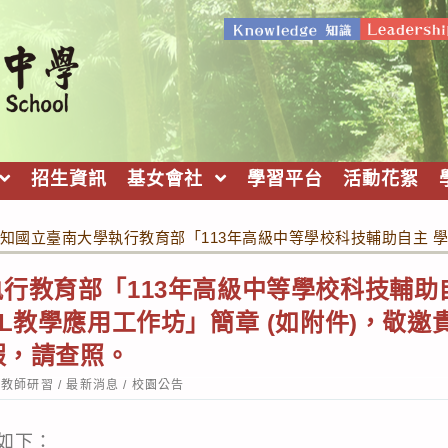
招生資訊
基女會社
學習平台
活動花絮
知國立臺南大學執行教育部「113年高級中等學校科技輔助自主 學
行教育部「113年高級中等學校科技輔助
BL教學應用工作坊」簡章 (如附件)，敬
假，請查照。
st
教師研習
/
最新消息
/
校園公告
tegory:
如下：