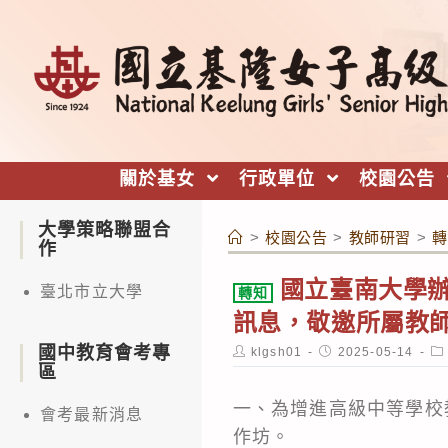
跳
轉
至
主
要
內
關於基女
行政單位
校園公告
容
大學策略聯盟合
>
校園公告
>
教師研習
>
轉
作
國立臺南大學
臺北市立大學
轉知
訊息，敬邀所屬教
國中教育會考專
Post
Post
Po
klgsh01
2025-05-14
author:
published:
ca
區
一、為增進高級中等學校
會考最新消息
作坊。