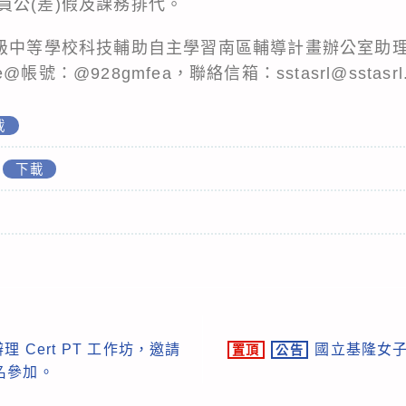
員公(差)假及課務排代。
高級中等學校科技輔助自主學習南區輔導計畫辦公室助理
e@帳號：@928gmfea，聯絡信箱：sstasrl@sstasrl
載
下載
 Cert PT 工作坊，邀請
國立基隆女子
置頂
公告
名參加。