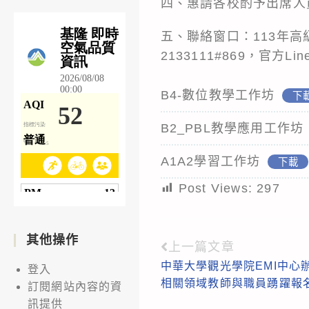
四、惠請各校酌予出席人
五、聯絡窗口：113年
2133111#869，官方Lin
B4-數位教學工作坊
下
B2_PBL教學應用工作坊
A1A2學習工作坊
下載
Post Views:
297
其他操作
上一篇文章
Read
中華大學觀光學院EMI中心辦理
登入
more
相關領域教師與職員踴躍報
訂閱網站內容的資
articles
訊提供