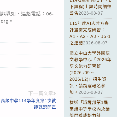
114-2重補修(1下、2
下課程)上課時間調整
公告
2026-08-07
熊珮如，連絡電話：06-
.org。
115年度AI人才方舟
計畫需完成研習：
A1、A2、A3、B5-1
之連結
2026-08-07
國立中山大學外國語
文教學中心「2026年
語文能力研習班
(2026 /09 ~
2026/12)」招生資
訊，請踴躍報名參
加。
2026-08-07
下一篇文章
高級中學114學年度第1次教
檢送「環境部第1屆
師甄選簡章
高級中等學校內永續
部門養成培力計