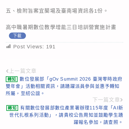
五、檢附旨案宜蘭場及臺南場資訊各1份。
高中職暑期數位教學增能三日培訓營實施計畫
下載
Post Views:
191
上一篇文章
Read
數位發展部「gOv Summit 2026 臺灣零時政府
轉知
more
雙年會」活動相關資訊，請踴躍派員參與並惠予轉知
articles
所屬，至紉公誼。
下一篇文章
有關數位發展部數位產業署辦理115年度「AI新
轉知
世代扎根系列活動」，請貴校公告周知並鼓勵學生踴
躍報名參加，請查照。