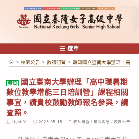
跳
轉
至
主
要
內
選單
容
>
校園公告
>
教師研習
>
轉知國立臺南大學辦理「高中
國立臺南大學辦理「高中職暑期
轉知
數位教學增能三日培訓營」課程相關
事宜，請貴校鼓勵教師報名參與，請
查照。
Post
Post
Post
klgsh01
2026-05-15
教師研習
/
最新消息
/
校園公告
author:
published:
category: